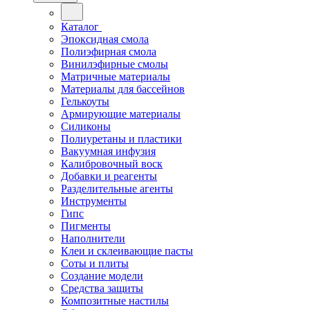
Каталог
Эпоксидная смола
Полиэфирная смола
Винилэфирные смолы
Матричные материалы
Материалы для бассейнов
Гелькоуты
Армирующие материалы
Силиконы
Полиуретаны и пластики
Вакуумная инфузия
Калибровочный воск
Добавки и реагенты
Разделительные агенты
Инструменты
Гипс
Пигменты
Наполнители
Клеи и склеивающие пасты
Соты и плиты
Создание модели
Средства защиты
Композитные настилы