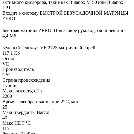
активного кислорода, такие как Butanox M-50 или Butanox
LPT.
Входит в систему БЫСТРОЙ БЕЗУСАДОЧНОЙ МАТРИЦЫ
ZERO.
Быстрая матрица ZERO. Пошаговое руководство и чек-лист
4,4 Мб
Зеленый Гелькоут VE 272S матричный спрей
117,1 Кб
Основа
VE
Производитель
CSC
Страна происхождения
Турция
Макс.вязкoсть, сПз
2200
Время гелеобразования при 25С, мин
25
Макс твёрдость, Barcol
40
Макс HDT °С
115
Регистр Ллойда