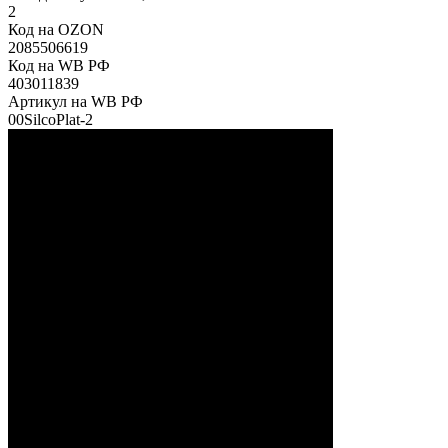
2
Код на OZON
2085506619
Код на WB РФ
403011839
Артикул на WB РФ
00SilcoPlat-2