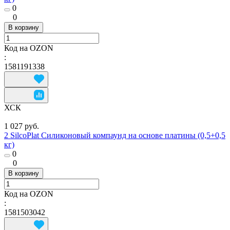
0
0
В корзину
Код на OZON
:
1581191338
ХСК
1 027 руб.
2 SilcoPlat Силиконовый компаунд на основе платины (0,5+0,5
кг)
0
0
В корзину
Код на OZON
:
1581503042