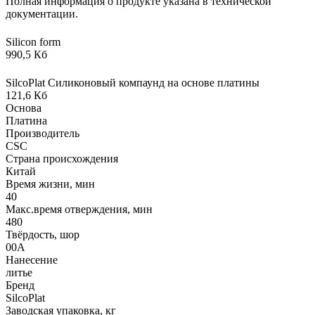
Полная информация о продукте указана в технической
документации.
Silicon form
990,5 Кб
SilcoPlat Силиконовый компаунд на основе платины
121,6 Кб
Основа
Платина
Производитель
CSC
Страна происхождения
Китай
Время жизни, мин
40
Макс.время отверждения, мин
480
Твёрдость, шор
00А
Нанесение
литье
Бренд
SilcoPlat
Заводская упаковка, кг