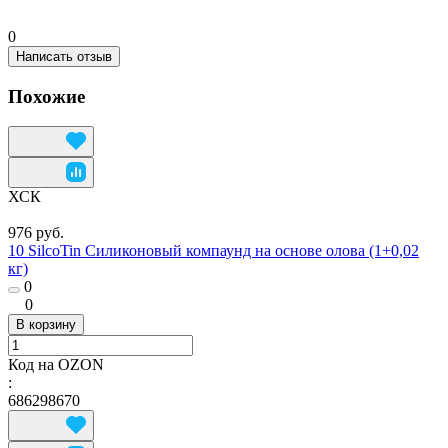
0
Написать отзыв
Похожие
ХСК
976 руб.
10 SilcoTin Силиконовый компаунд на основе олова (1+0,02
кг)
0
0
В корзину
Код на OZON
:
686298670