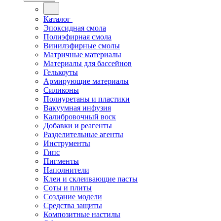
Каталог
Эпоксидная смола
Полиэфирная смола
Винилэфирные смолы
Матричные материалы
Материалы для бассейнов
Гелькоуты
Армирующие материалы
Силиконы
Полиуретаны и пластики
Вакуумная инфузия
Калибровочный воск
Добавки и реагенты
Разделительные агенты
Инструменты
Гипс
Пигменты
Наполнители
Клеи и склеивающие пасты
Соты и плиты
Создание модели
Средства защиты
Композитные настилы