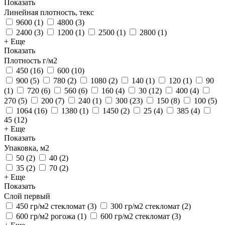
Показать
Линейная плотность, текс
9600
(
1
)
4800
(
3
)
2400
(
3
)
1200
(
1
)
2500
(
1
)
2800
(
1
)
+ Еще
Показать
Плотность г/м2
450
(
16
)
600
(
10
)
900
(
5
)
780
(
2
)
1080
(
2
)
140
(
1
)
120
(
1
)
90
(
1
)
720
(
6
)
560
(
6
)
160
(
4
)
30
(
12
)
400
(
4
)
270
(
5
)
200
(
7
)
240
(
1
)
300
(
23
)
150
(
8
)
100
(
5
)
1064
(
16
)
1380
(
1
)
1450
(
2
)
25
(
4
)
385
(
4
)
45
(
12
)
+ Еще
Показать
Упаковка, м2
50
(
2
)
40
(
2
)
35
(
2
)
70
(
2
)
+ Еще
Показать
Слой первый
450 гр/м2 стекломат
(
3
)
300 гр/м2 стекломат
(
2
)
600 гр/м2 рогожа
(
1
)
600 гр/м2 стекломат
(
3
)