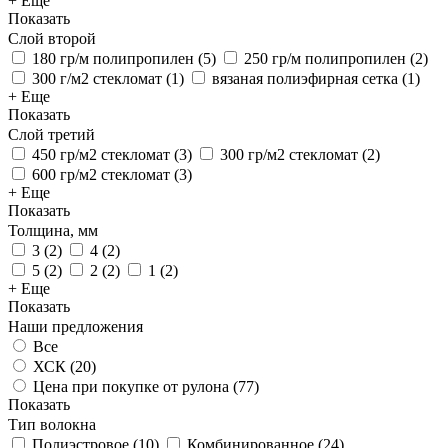
+ Еще
Показать
Слой второй
180 гр/м полипропилен
(
5
)
250 гр/м полипропилен
(
2
)
300 г/м2 стекломат
(
1
)
вязаная полиэфирная сетка
(
1
)
+ Еще
Показать
Слой третий
450 гр/м2 стекломат
(
3
)
300 гр/м2 стекломат
(
2
)
600 гр/м2 стекломат
(
3
)
+ Еще
Показать
Толщина, мм
3
(
2
)
4
(
2
)
5
(
2
)
2
(
2
)
1
(
2
)
+ Еще
Показать
Наши предложения
Все
ХСК (
20
)
Цена при покупке от рулона (
77
)
Показать
Тип волокна
Полиэстровое
(
10
)
Комбинированное
(
24
)