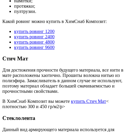
намотки;
протяжки;
пултрузии.
Какой ровинг можно купить в ХимСнаб Композит:
купить ровинг 1200
купить ровинг 2400
купить ровинг 4800
купить ровинг 9600
Стич Мат
Для достижения прочности будущего материала, все нити в
мате расположены хаотично. Прошиты волокна нитью из
полиэфира. Замасливатель в данном случае не используют,
поэтому материал обладает большей смачиваемостью и
прочностными свойствами.
В ХимСнаб Композит вы можете
купить Стич Мат
<
плотностью 300 и 450 гр/м2/p>
Стеклолента
Данный вид армирующего материала используется для