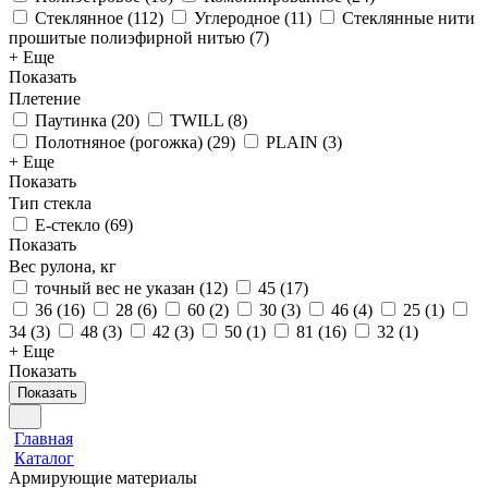
Стеклянное
(
112
)
Углеродное
(
11
)
Стеклянные нити
прошитые полиэфирной нитью
(
7
)
+ Еще
Показать
Плетение
Паутинка
(
20
)
TWILL
(
8
)
Полотняное (рогожка)
(
29
)
PLAIN
(
3
)
+ Еще
Показать
Тип стекла
Е-стекло
(
69
)
Показать
Вес рулона, кг
точный вес не указан
(
12
)
45
(
17
)
36
(
16
)
28
(
6
)
60
(
2
)
30
(
3
)
46
(
4
)
25
(
1
)
34
(
3
)
48
(
3
)
42
(
3
)
50
(
1
)
81
(
16
)
32
(
1
)
+ Еще
Показать
Показать
Главная
Каталог
Армирующие материалы