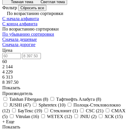
Темная тема
Светлая тема
Фильтр
Сбросить все
По возрастанию сортировки
С начала алфавита
С конца алфавита
По возрастанию сортировки
По убыванию сортировки
Сначала дешевые
Сначала дорогие
Цена
60
2 144
4 229
6 313
8 397.50
Показать
Производитель
Taishan Fibergass
(
8
)
Тафтнефть Алабуга
(
8
)
JUSHI
(
47
)
Spheretex
(
10
)
Полоцк-Стекловолокно
(
12
)
БауТекс
(
19
)
Стеклонит
(
1
)
CSC
(
21
)
CMAX
(
5
)
Vitrulan
(
16
)
WETEX
(
12
)
JNIU
(
2
)
ХСК
(
15
)
+ Еще
Показать