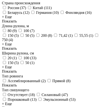
Страна происхождения
Россия
(
37
)
Китай
(
111
)
Беларусь
(
12
)
Германия
(
10
)
Финляндия
(
16
)
+ Еще
Показать
Длина рулона, м
80
(
9
)
100
(
7
)
150
(
5
)
50
(
5
)
200
(
8
)
71,42
(
1
)
55,55
(
1
)
750
(
4
)
+ Еще
Показать
Ширина рулона, см
20
(
1
)
100
(
33
)
150
(
5
)
50
(
1
)
+ Еще
Показать
Тип ровинга
Ассемблированный
(
2
)
Прямой
(
8
)
Показать
Тип связующего
Отсутствует
(
18
)
Силановый
(
47
)
Порошковый
(
13
)
Эмульсионный
(
53
)
+ Еще