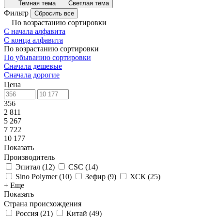
Темная тема
Светлая тема
Фильтр
Сбросить все
По возрастанию сортировки
С начала алфавита
С конца алфавита
По возрастанию сортировки
По убыванию сортировки
Сначала дешевые
Сначала дорогие
Цена
356
2 811
5 267
7 722
10 177
Показать
Производитель
Эпитал
(
12
)
CSC
(
14
)
Sino Polymer
(
10
)
Зефир
(
9
)
ХСК
(
25
)
+ Еще
Показать
Страна происхождения
Россия
(
21
)
Китай
(
49
)