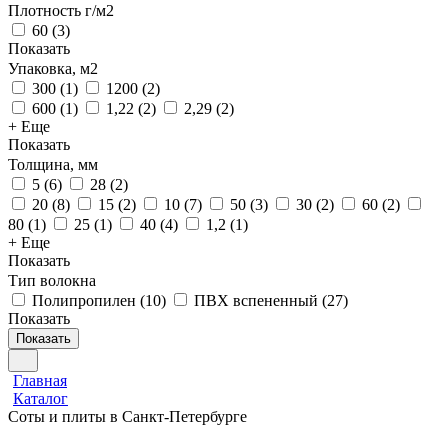
Плотность г/м2
60
(
3
)
Показать
Упаковка, м2
300
(
1
)
1200
(
2
)
600
(
1
)
1,22
(
2
)
2,29
(
2
)
+ Еще
Показать
Толщина, мм
5
(
6
)
28
(
2
)
20
(
8
)
15
(
2
)
10
(
7
)
50
(
3
)
30
(
2
)
60
(
2
)
80
(
1
)
25
(
1
)
40
(
4
)
1,2
(
1
)
+ Еще
Показать
Тип волокна
Полипропилен
(
10
)
ПВХ вспененный
(
27
)
Показать
Показать
Главная
Каталог
Соты и плиты в Санкт-Петербурге