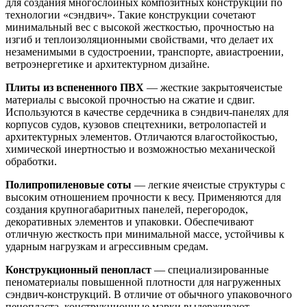
для создания многослойных композитных конструкций по
технологии «сэндвич». Такие конструкции сочетают
минимальный вес с высокой жесткостью, прочностью на
изгиб и теплоизоляционными свойствами, что делает их
незаменимыми в судостроении, транспорте, авиастроении,
ветроэнергетике и архитектурном дизайне.
Плиты из вспененного ПВХ
— жесткие закрытоячеистые
материалы с высокой прочностью на сжатие и сдвиг.
Используются в качестве сердечника в сэндвич-панелях для
корпусов судов, кузовов спецтехники, ветролопастей и
архитектурных элементов. Отличаются влагостойкостью,
химической инертностью и возможностью механической
обработки.
Полипропиленовые соты
— легкие ячеистые структуры с
высоким отношением прочности к весу. Применяются для
создания крупногабаритных панелей, перегородок,
декоративных элементов и упаковки. Обеспечивают
отличную жесткость при минимальной массе, устойчивы к
ударным нагрузкам и агрессивным средам.
Конструкционный пенопласт
— специализированные
пеноматериалы повышенной плотности для нагруженных
сэндвич-конструкций. В отличие от обычного упаковочного
пенопласта, конструкционные марки выдерживают