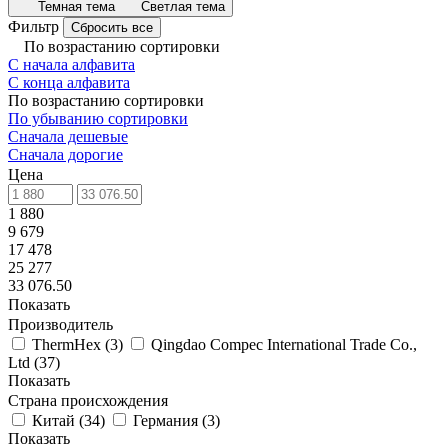
Темная тема
Светлая тема
Фильтр
Сбросить все
По возрастанию сортировки
С начала алфавита
С конца алфавита
По возрастанию сортировки
По убыванию сортировки
Сначала дешевые
Сначала дорогие
Цена
1 880
9 679
17 478
25 277
33 076.50
Показать
Производитель
ThermHex
(
3
)
Qingdao Compec International Trade Co.,
Ltd
(
37
)
Показать
Страна происхождения
Китай
(
34
)
Германия
(
3
)
Показать