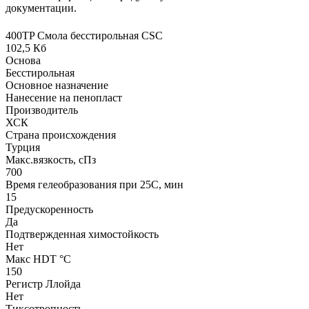
документации.
400TP Смола бесстирольная CSC
102,5 Кб
Основа
Бесстирольная
Основное назначение
Нанесение на пенопласт
Производитель
ХСК
Страна происхождения
Турция
Макс.вязкoсть, сПз
700
Время гелеобразования при 25С, мин
15
Предускоренность
Да
Подтвержденная химостойкость
Нет
Макс HDT °С
150
Регистр Ллойда
Нет
Тиксотропность