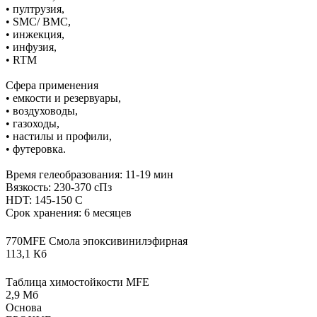
• пултрузия,
• SMC/ BMC,
• инжекция,
• инфузия,
• RTM
Сфера применения
• емкости и резервуары,
• воздуховоды,
• газоходы,
• настилы и профили,
• футеровка.
Время гелеобразования: 11-19 мин
Вязкость: 230-370 сПз
HDT: 145-150 С
Срок хранения: 6 месяцев
770MFE Смола эпоксивинилэфирная
113,1 Кб
Таблица химостойкости MFE
2,9 Мб
Основа