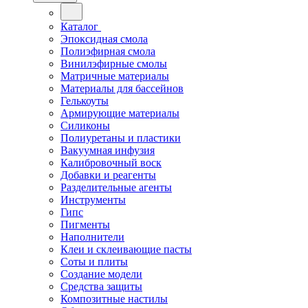
Каталог
Эпоксидная смола
Полиэфирная смола
Винилэфирные смолы
Матричные материалы
Материалы для бассейнов
Гелькоуты
Армирующие материалы
Силиконы
Полиуретаны и пластики
Вакуумная инфузия
Калибровочный воск
Добавки и реагенты
Разделительные агенты
Инструменты
Гипс
Пигменты
Наполнители
Клеи и склеивающие пасты
Соты и плиты
Создание модели
Средства защиты
Композитные настилы