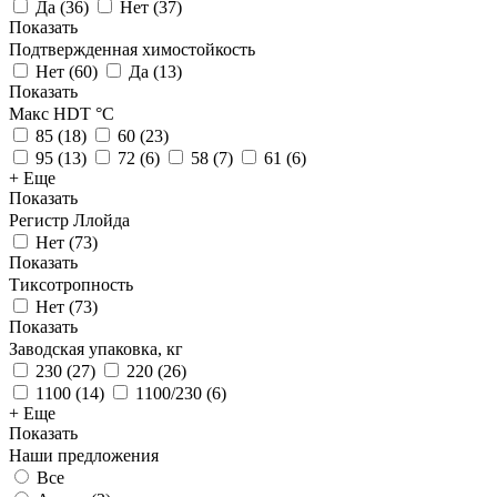
Да
(
36
)
Нет
(
37
)
Показать
Подтвержденная химостойкость
Нет
(
60
)
Да
(
13
)
Показать
Макс HDT °С
85
(
18
)
60
(
23
)
95
(
13
)
72
(
6
)
58
(
7
)
61
(
6
)
+ Еще
Показать
Регистр Ллойда
Нет
(
73
)
Показать
Тиксотропность
Нет
(
73
)
Показать
Заводская упаковка, кг
230
(
27
)
220
(
26
)
1100
(
14
)
1100/230
(
6
)
+ Еще
Показать
Наши предложения
Все