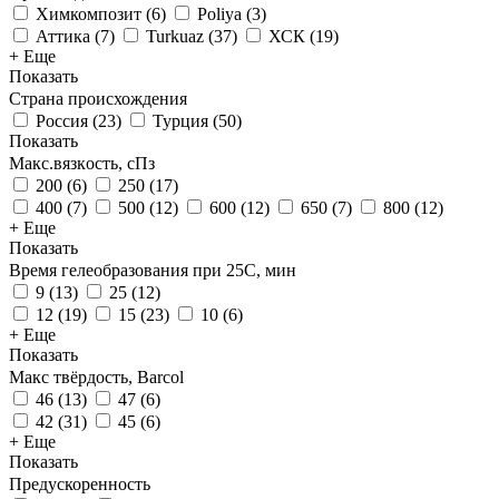
Химкомпозит
(
6
)
Poliya
(
3
)
Аттика
(
7
)
Turkuaz
(
37
)
ХСК
(
19
)
+ Еще
Показать
Страна происхождения
Россия
(
23
)
Турция
(
50
)
Показать
Макс.вязкoсть, сПз
200
(
6
)
250
(
17
)
400
(
7
)
500
(
12
)
600
(
12
)
650
(
7
)
800
(
12
)
+ Еще
Показать
Время гелеобразования при 25С, мин
9
(
13
)
25
(
12
)
12
(
19
)
15
(
23
)
10
(
6
)
+ Еще
Показать
Макс твёрдость, Barcol
46
(
13
)
47
(
6
)
42
(
31
)
45
(
6
)
+ Еще
Показать
Предускоренность