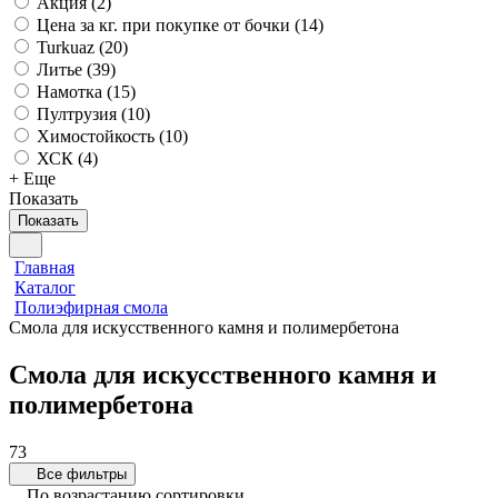
Акция (
2
)
Цена за кг. при покупке от бочки (
14
)
Turkuaz (
20
)
Литье (
39
)
Намотка (
15
)
Пултрузия (
10
)
Химостойкость (
10
)
ХСК (
4
)
+ Еще
Показать
Показать
Главная
Каталог
Полиэфирная смола
Смола для искусственного камня и полимербетона
Смола для искусственного камня и
полимербетона
73
Все фильтры
По возрастанию сортировки