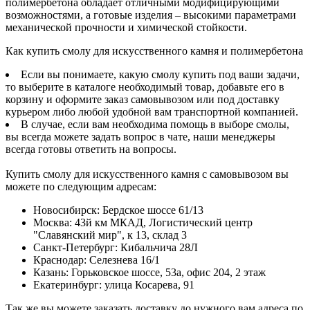
полимербетона обладает отличными модифицирующими
возможностями, а готовые изделия – высокими параметрами
механической прочности и химической стойкости.
Как купить смолу для искусственного камня и полимербетона
Если вы понимаете, какую смолу купить под ваши задачи,
то выберите в каталоге необходимый товар, добавьте его в
корзину и оформите заказ самовывозом или под доставку
курьером либо любой удобной вам транспортной компанией.
В случае, если вам необходима помощь в выборе смолы,
вы всегда можете задать вопрос в чате, наши менеджеры
всегда готовы ответить на вопросы.
Купить смолу для искусственного камня с самовывозом вы
можете по следующим адресам:
Новосибирск
:
Бердское шоссе 61/13
Москва
:
43й км МКАД, Логистический центр
"Славянский мир", к 13, склад 3
Санкт-Петербург
:
Кибальчича 28Л
Краснодар
:
Селезнева 16/1
Казань
:
Горьковское шоссе, 53а, офис 204, 2 этаж
Екатеринбург
:
улица Косарева, 91
Так же вы можете заказать доставку до нужного вам адреса по